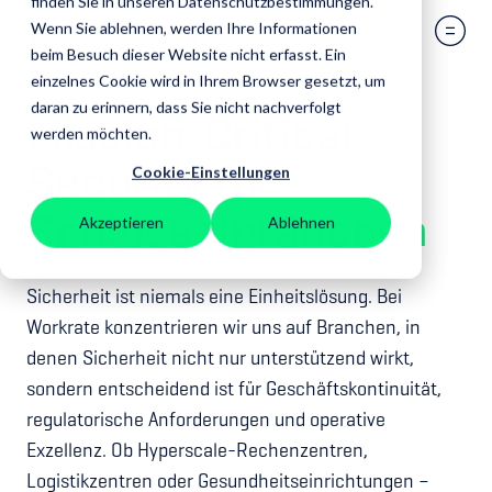
finden Sie in unseren Datenschutzbestimmungen.
Wenn Sie ablehnen, werden Ihre Informationen
beim Besuch dieser Website nicht erfasst. Ein
einzelnes Cookie wird in Ihrem Browser gesetzt, um
daran zu erinnern, dass Sie nicht nachverfolgt
Mission-Critical
werden möchten.
Security für
Cookie-Einstellungen
Schlüsselbranchen
Akzeptieren
Ablehnen
Sicherheit ist niemals eine Einheitslösung. Bei
Workrate konzentrieren wir uns auf Branchen, in
denen Sicherheit nicht nur unterstützend wirkt,
sondern entscheidend ist für Geschäftskontinuität,
regulatorische Anforderungen und operative
Exzellenz. Ob Hyperscale-Rechenzentren,
Logistikzentren oder Gesundheitseinrichtungen –