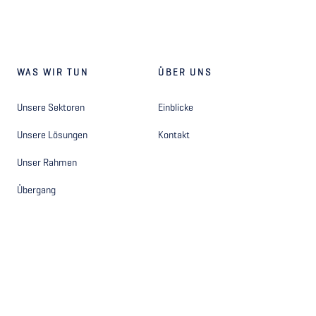
WAS WIR TUN
ÜBER UNS
Unsere Sektoren
Einblicke
Unsere Lösungen
Kontakt
Unser Rahmen
Übergang
ANDERE
FOLGEN SIE UNS
Privacy Statement - Site
Facebook
Privacy Statement - Hiring
Instagram