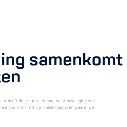
ging samenkomt
ten
aar heeft de grootste impact waar beveiliging een
ce en controle. Dit zijn enkele sectoren waarin we