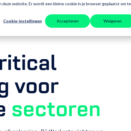
aan deze website. Er wordt een kleine cookie in je browser geplaatst om te
AT
INZICHTEN
OVER
CONTAC
IJ
ONS
Cookie-instellingen
Accepteren
Weigeren
OEN
itical
ng voor
le
sectoren