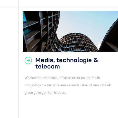
Media, technologie &
telecom
We beschermen data, infrastructuur en uptime in
omgevingen waar zelfs een seconde uitval of een datalek
grote gevolgen kan hebben.