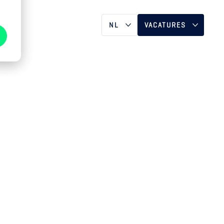
T
NL
VACATURES
DE
NEDERLAND
EN
VERENIGD
KONINKRIJK &
IERLAND
DUITSLAND &
ZWITSERLAND
FRANKRIJK