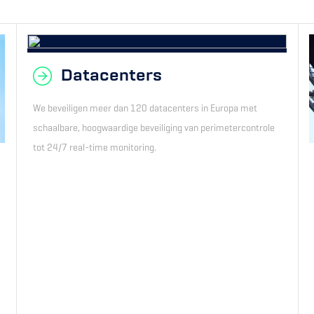
Datacenters
We beveiligen meer dan 120 datacenters in Europa met
schaalbare, hoogwaardige beveiliging van perimetercontrole
tot 24/7 real-time monitoring.