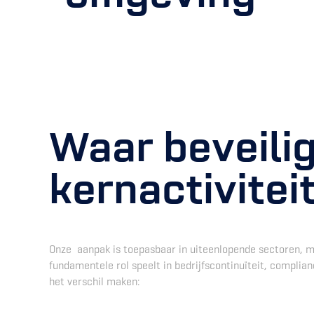
Waar beveili
kernactivitei
Onze aanpak is toepasbaar in uiteenlopende sectoren, m
fundamentele rol speelt in bedrijfscontinuïteit, complian
het verschil maken: