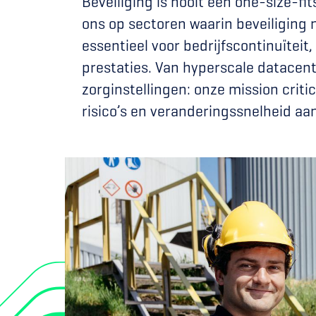
Beveiliging is nooit een one-size-fit
ons op sectoren waarin beveiliging 
essentieel voor bedrijfscontinuïteit
prestaties. Van hyperscale datacent
zorginstellingen: onze mission crit
risico’s en veranderingssnelheid aan