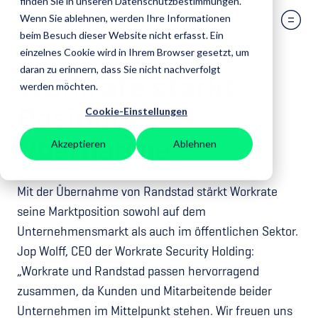
finden Sie in unseren Datenschutzbestimmungen.
Wenn Sie ablehnen, werden Ihre Informationen
beim Besuch dieser Website nicht erfasst. Ein
einzelnes Cookie wird in Ihrem Browser gesetzt, um
daran zu erinnern, dass Sie nicht nachverfolgt
Workrate stärkt
werden möchten.
Position
durch
Cookie-Einstellungen
Übernahme
Akzeptieren
Ablehnen
Mit der Übernahme von Randstad stärkt Workrate
seine Marktposition sowohl auf dem
Unternehmensmarkt als auch im öffentlichen Sektor.
Jop Wolff, CEO der Workrate Security Holding:
„Workrate und Randstad passen hervorragend
zusammen, da Kunden und Mitarbeitende beider
Unternehmen im Mittelpunkt stehen. Wir freuen uns