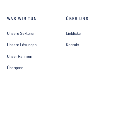
WAS WIR TUN
ÜBER UNS
Unsere Sektoren
Einblicke
Unsere Lösungen
Kontakt
Unser Rahmen
Übergang
ANDERE
FOLGEN SIE UNS
Privacy Statement - Site
Facebook
Privacy Statement - Hiring
Instagram
Disclaimer
LinkedIn