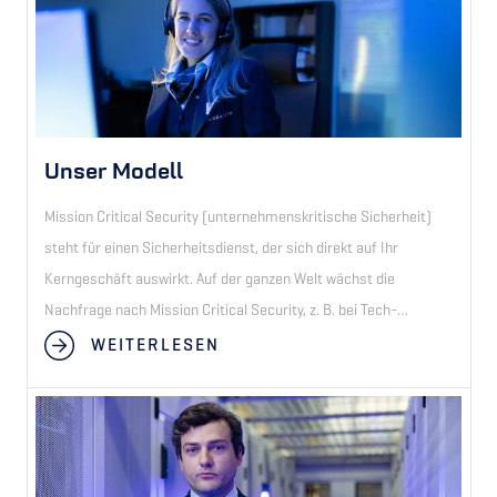
Unser Modell
Mission Critical Security (unternehmenskritische Sicherheit)
steht für einen Sicherheitsdienst, der sich direkt auf Ihr
Kerngeschäft auswirkt. Auf der ganzen Welt wächst die
Nachfrage nach Mission Critical Security, z. B. bei Tech-
Unternehmen, Pharmaunternehmen, Finanzinstituten und
WEITERLESEN
Rechenzentren. Deren Interessengruppen verlangen ein
höheres Sicherheitsniveau als den Standard-
Sicherheitsbeauftragten an der Rezeption. Nur
Sicherheitsunternehmen mit einem technologieorientierten
Ansatz und einer entsprechenden Methodik können weltweit