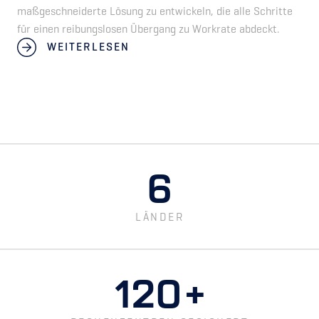
maßgeschneiderte Lösung zu entwickeln, die alle Schritte
für einen reibungslosen Übergang zu Workrate abdeckt.
WEITERLESEN
6
LÄNDER
120
+